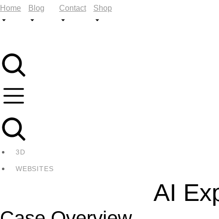
Home
Blog
Contact
Shop
3D
WEBSITES
AI Ex
Case Overview