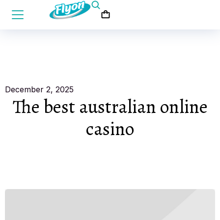
December 2, 2025
The best australian online
casino